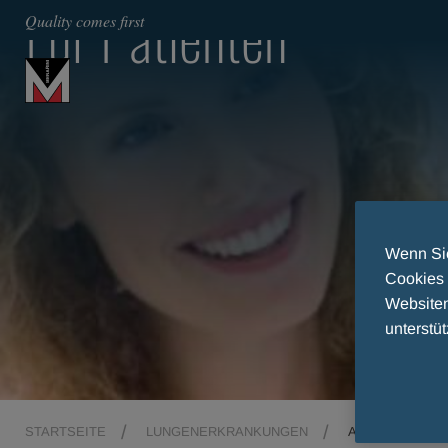
Für Patienten
Quality comes first
Wenn Sie
Cookies 
Websiten
unterstüt
STARTSEITE
LUNGENERKRANKUNGEN
ASTHMA